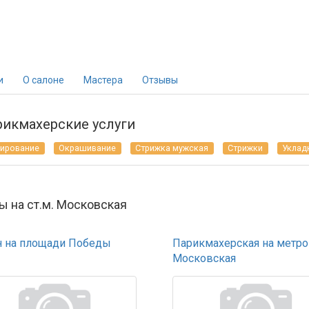
и
О салоне
Мастера
Отзывы
рикмахерские услуги
ирование
Окрашивание
Стрижка мужская
Стрижки
Уклад
ы на ст.м. Московская
н на площади Победы
Парикмахерская на метро
Московская