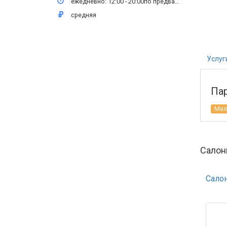
ежедневно: 12:00 - 20:00по предварительной записи: пн-вс
средняя
Услуг
Па
Мел
Салон
Сало