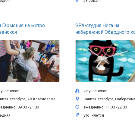
едняя
высокая
 Гармония на метро
SPA-студия Нега на
зенская
набережной Обводного к
нзенская
Фрунзенская
етербург, 7-я Красноармейская улица, 18, цокольный этаж
Санкт-Петербург, Набережная Обводного канала, 1
дневно: 09:00 - 21:00
ежедневно: 11:00 - 22:00
едняя
уточняется