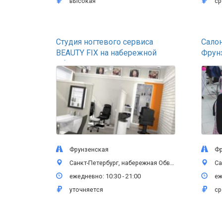
высокая
ср
Студия ногтевого сервиса
Салон
BEAUTY FIX на набережной
Фрун
Обводного канала
Фрунзенская
Фру
Санкт-Петербург, набережная Обводного канала, 108, 1 этаж
Санкт-П
ежедневно: 10:30 - 21:00
еже
уточняется
ср