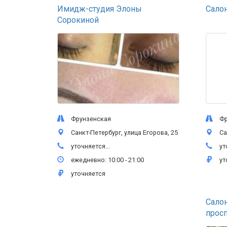
Имидж-студия Элоны
Салон
Сорокиной
Фрунзенская
Фру
Санкт-Петербург, улица Егорова, 25
Санкт-
уточняется...
уто
ежедневно: 10:00 - 21:00
уто
уточняется
Сало
прос