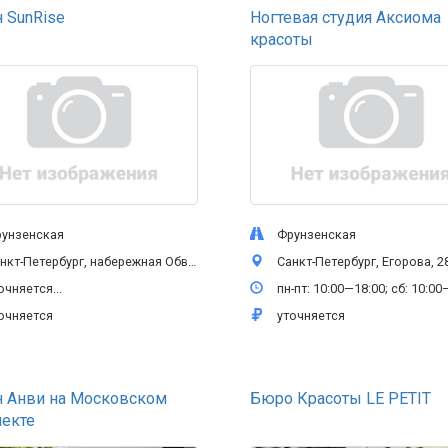
 SunRise
Ногтевая студия Аксиома
красоты
нзенская
Фрунзенская
Петербург, набережная Обводного канала, 135, 1 этаж
Санкт-Петербург, Егорова, 28а, 
чняется...
пн-пт: 10:00—18:00; сб: 10:00
чняется
уточняется
н Анви на Московском
Бюро Красоты LE PETIT
пекте